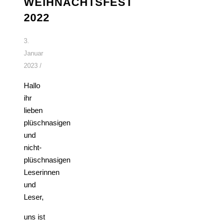
WEIHNACHTSFEST
2022
3.
Januar
2023
/
Hallo
ihr
lieben
plüschnasigen
und
nicht-
plüschnasigen
Leserinnen
und
Leser,
uns ist