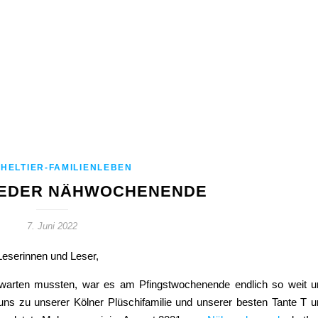
HELTIER-FAMILIENLEBEN
IEDER NÄHWOCHENENDE
7. Juni 2022
 Leserinnen und Leser,
f warten mussten, war es am Pfingstwochenende endlich so weit u
ns zu unserer Kölner Plüschifamilie und unserer besten Tante T u