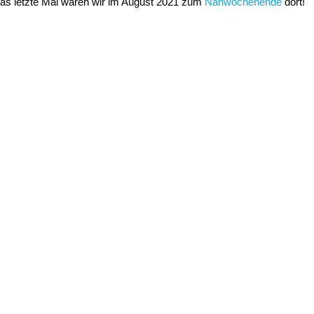
s letzte Mal waren wir im August 2021 zum
Nähwochenende
dort!