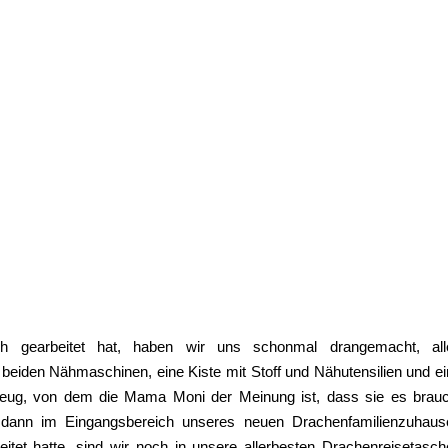
gearbeitet hat, haben wir uns schonmal drangemacht, all
eiden Nähmaschinen, eine Kiste mit Stoff und Nähutensilien und e
eug, von dem die Mama Moni der Meinung ist, dass sie es brauc
dann im Eingangsbereich unseres neuen Drachenfamilienzuhaus
beitet hatte, sind wir noch in unsere allerbesten Drachenreisetasc