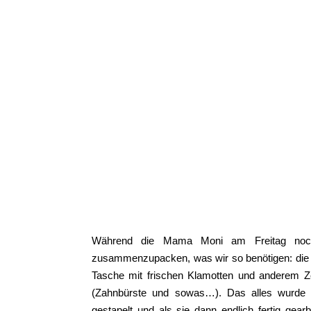
Während die Mama Moni am Freitag noch 
zusammenzupacken, was wir so benötigen: die b
Tasche mit frischen Klamotten und anderem Z
(Zahnbürste und sowas…). Das alles wurde 
gestapelt und als sie dann endlich fertig gear