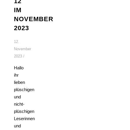
12
IM
NOVEMBER
2023
12.
November
2023
/
Hallo
ihr
lieben
plüschigen
und
nicht-
plüschigen
Leserinnen
und