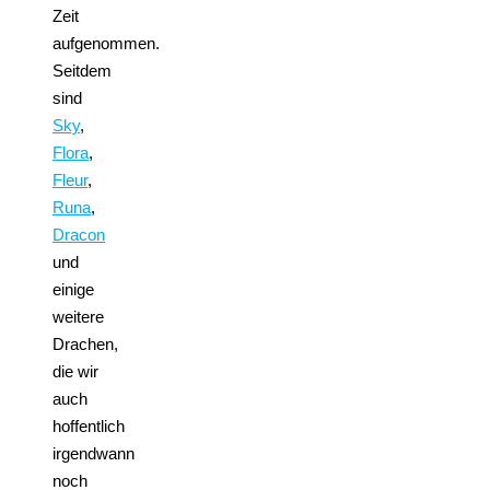
Zeit
aufgenommen.
Seitdem
sind
Sky
,
Flora
,
Fleur
,
Runa
,
Dracon
und
einige
weitere
Drachen,
die wir
auch
hoffentlich
irgendwann
noch