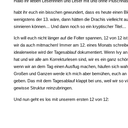
Hallo ihr lieben Leserinnen und Leser mit und ohne Plüschna
habt ihr euch ein bisschen gewundert, dass es heute einen B
wenigstens der 13. wäre, dann hätten die Drachis vielleicht 
sinnieren können… Und dann noch so ein kryptischer Titel…
Ich will euch nicht länger auf die Folter spannen, 12 von 12 ist
wir da auch mitmachen! Immer am 12. eines Monats schreiben 
idealerweise wird der Tagesablauf dokumentiert. Wenn Ivy a
hat und wir alle am Korrekturlesen sind, wir es ein ganz sch
wenn wir an dem Tag einen Ausflug machen, häufen sich wahr
Großen und Ganzen werde ich mich aber bemühen, euch an die
geben. Das mit dem Tagesablauf klappt bei uns, weil wir so v
gewisse Struktur reinzubringen.
Und nun geht es los mit unserem ersten 12 von 12: