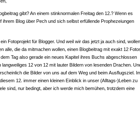
sen,
logbeitrag gibt? An einem stinknormalen Freitag den 12.? Wenn es
auf ihrem Blog über Pech und sich selbst erfüllende Prophezeiungen
 ein Fotoprojekt für Blogger. Und weil wir das jetzt ja auch sind, wolle
alle, die da mitmachen wollen, einen Blogbeitrag mit exakt 12 Foto
n dem Tag also gerade ein neues Kapitel ihres Buchs abgeschlossen
ön langweiliges 12 von 12 mit lauter Bildern von lesenden Drachen. Un
scheinlich die Bilder von uns auf dem Weg und beim Ausflugsziel. I
sem 12. immer einen kleinen Einblick in unser (Alltags-)Leben zu
iele sind, nur bedingt, aber ich werde mich bemühen, trotzdem eine