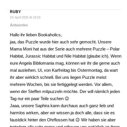
RUBY
24. April 2025 At 18:16
Antworten
Hallo ihr lieben Bookaholics,
jaa, das Puzzle wurde hier auch sehr gemocht. Unsere
Mama Moni hat aus der Serie auch mehrere Puzzle – Polar
Habitat, Jurassic Habitat und Nile Habitat (glaube ich). Wenn
eure Angela Bibliomania mag, können wir ihr die gerne auch
mal ausleihen. Ui, von Karfreitag bis Ostermontag, da wart
ihr aber wirklich schnell. Bei uns liegen Puzzle meist
mehrere Wochen, bis sie fertiggelegt werden. Vor allem,
wenn der Steffen mitpuzzeln möchte. Der will nämlich jeden
Tag nur ein paar Teile suchen 😉
Jaaa, unsere Saphira kann durchaus auch ganz lieb und
harmlos wirken, aber wir wissen ja doch alle, dass sie es
faustdick hinter den Ohrflossen hat 😉 Wir haben sie aber
trotzdem alle sehr gerne und erfreuen uns natürlich an ihren