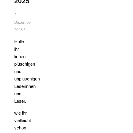
2025
2.
Dezember
2025
/
Hallo
ihr
lieben
plüschigen
und
unplüschigen
Leserinnen
und
Leser,
wie ihr
vielleicht
schon