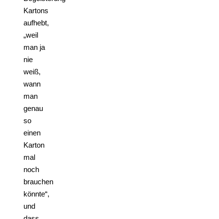
Kartons
aufhebt,
„weil
man ja
nie
weiß,
wann
man
genau
so
einen
Karton
mal
noch
brauchen
könnte“,
und
dass